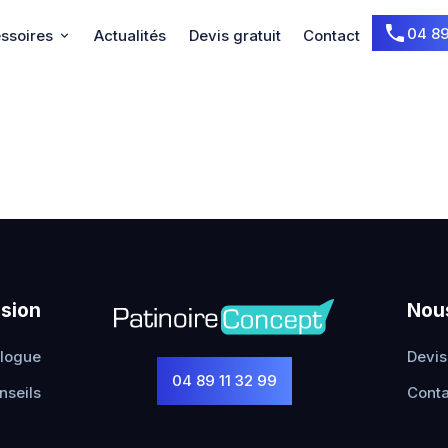
04 89
essoires
Actualités
Devis gratuit
Contact
asion
Nou
alogue
Devis
04 89 11 32 99
nseils
Conta